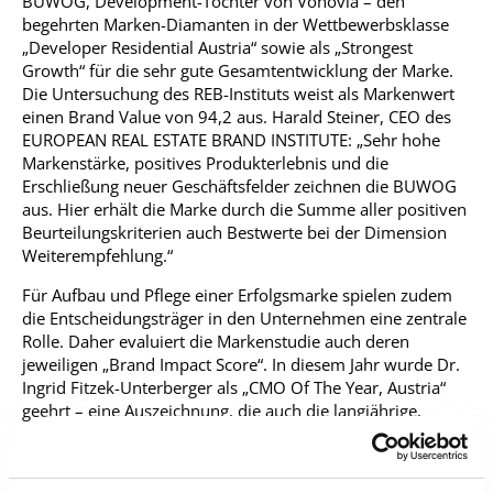
BUWOG, Development-Tochter von Vonovia – den
begehrten Marken-Diamanten in der Wettbewerbsklasse
„Developer Residential Austria“ sowie als „Strongest
Growth“ für die sehr gute Gesamtentwicklung der Marke.
Die Untersuchung des REB-Instituts weist als Markenwert
einen Brand Value von 94,2 aus. Harald Steiner, CEO des
EUROPEAN REAL ESTATE BRAND INSTITUTE: „Sehr hohe
Markenstärke, positives Produkterlebnis und die
Erschließung neuer Geschäftsfelder zeichnen die BUWOG
aus. Hier erhält die Marke durch die Summe aller positiven
Beurteilungskriterien auch Bestwerte bei der Dimension
Weiterempfehlung.“
Für Aufbau und Pflege einer Erfolgsmarke spielen zudem
die Entscheidungsträger in den Unternehmen eine zentrale
Rolle. Daher evaluiert die Markenstudie auch deren
jeweiligen „Brand Impact Score“. In diesem Jahr wurde Dr.
Ingrid Fitzek-Unterberger als „CMO Of The Year, Austria“
geehrt – eine Auszeichnung, die auch die langjährige,
stringente Markenarbeit der BUWOG in Deutschland und
Österreich würdigt. Harald Steiner begründet die
Entscheidung: „Der konsequente Ausbau bestehender und