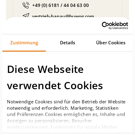
+49 (0) 6181 / 44 04 63 00
vertrieb-hanau@buwog.com
Zustimmung
Details
Über Cookies
Diese Webseite
Leipzig
verwendet Cookies
Elsterstr. 55, 04109 Leipzig
+49 (0)341 / 33 20 43-70
Notwendige Cookies sind für den Betrieb der Website
vertrieb-ost@buwog.com
notwendig und erforderlich. Marketing, Statistiken
und Präferenzen Cookies ermöglichen es, Inhalte und
Anzeigen zu personalisieren, Besucher
wiederzuerkennen, Funktionen für soziale Medien
anzubieten sowie Zugriffe auf die Website zu