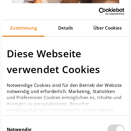
Zustimmung
Details
Über Cookies
Seit mehr als 70 Jahren steht die BUWOG als
Projektentwickler für hochwertigen und
nachhaltigen Wohnungsneubau.
Diese Webseite
MEHR ERFAHREN
verwendet Cookies
GLÜCKLICH
Notwendige Cookies sind für den Betrieb der Website
WOHNEN
notwendig und erforderlich. Marketing, Statistiken
und Präferenzen Cookies ermöglichen es, Inhalte und
Anzeigen zu personalisieren, Besucher
wiederzuerkennen, Funktionen für soziale Medien
anzubieten sowie Zugriffe auf die Website zu
analysieren. Bitte beachten Sie, dass Anbieter der
Einwilligungsauswahl
Aktuelles
Cookie Kategorien Marketing und Statistik teilweise
Notwendig