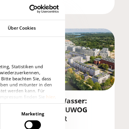
30.06.2026
Über Cookies
ing, Statistiken und
r wiederzuerkennen,
Bitte beachten Sie, dass
haben und mitunter in den
stet werden kann. Für
 Impressum finden Sie
hier
.
Wohnen am Wasser:
Baustart für BUWOG
Marketing
HAVELLICHTER