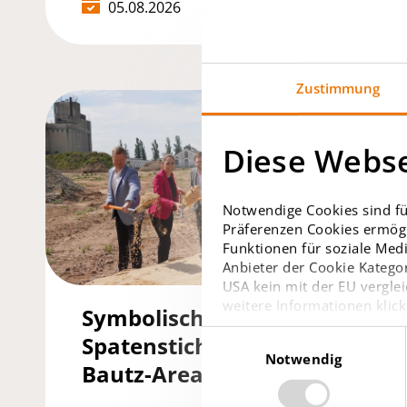
05.08.2026
Zustimmung
Diese Webse
Notwendige Cookies sind fü
Präferenzen Cookies ermögl
Funktionen für soziale Medi
Anbieter der Cookie Kategor
USA kein mit der EU verglei
weitere Informationen klick
Symbolischer
Einwilligungsauswahl
Spatenstich auf dem
Notwendig
Bautz-Areal in Hanau