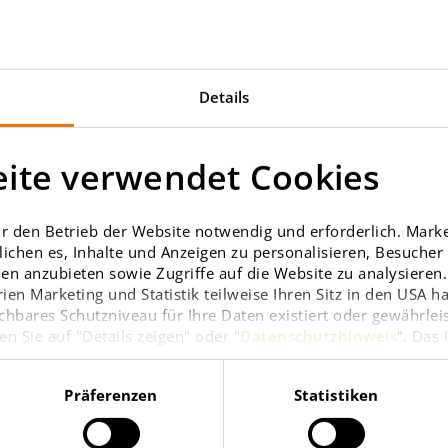
02.07.2026
Details
ite verwendet Cookies
r den Betrieb der Website notwendig und erforderlich. Market
ichen es, Inhalte und Anzeigen zu personalisieren, Besuche
en anzubieten sowie Zugriffe auf die Website zu analysieren. 
ien Marketing und Statistik teilweise Ihren Sitz in den USA 
chbares Schutzniveau für Ihre Daten existiert oder gewährlei
en Sie auf "Details zeigen" oder "
Datenschutzhinweis
“. Das
Richtfest für neues
Wohnensemble in
Präferenzen
Statistiken
Karlsruhe