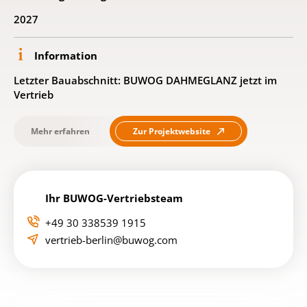
Quartierscafé und angrenzende, wohnbegleitende kleine
2027
Gewerbeeinheiten sind weitere nachhaltige und soziale
Qualitäten, die das Quartier gezielt zur Umgebung hin
öffnen. (MD)
Information
Letzter Bauabschnitt: BUWOG DAHMEGLANZ jetzt im
Vertrieb
Mehr erfahren
Zur Projektwebsite
Ihr BUWOG-Vertriebsteam
+49 30 338539 1915
vertrieb-berlin@buwog.com