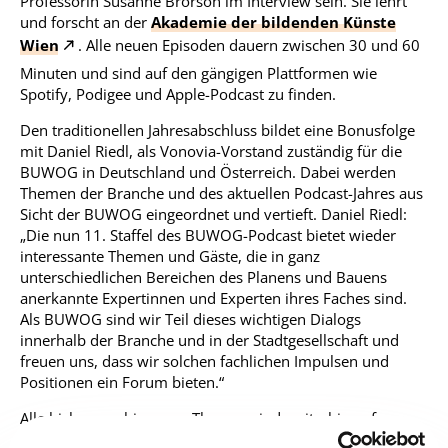
Professorin Susanne Brorson im Interview sein. Sie lehrt
und forscht an der
Akademie der bildenden Künste
Wien
. Alle neuen Episoden dauern zwischen 30 und 60
Minuten und sind auf den gängigen Plattformen wie
Spotify, Podigee und Apple-Podcast zu finden.
Den traditionellen Jahresabschluss bildet eine Bonusfolge
mit Daniel Riedl, als Vonovia-Vorstand zuständig für die
BUWOG in Deutschland und Österreich. Dabei werden
Themen der Branche und des aktuellen Podcast-Jahres aus
Sicht der BUWOG eingeordnet und vertieft. Daniel Riedl:
„Die nun 11. Staffel des BUWOG-Podcast bietet wieder
interessante Themen und Gäste, die in ganz
unterschiedlichen Bereichen des Planens und Bauens
anerkannte Expertinnen und Experten ihres Faches sind.
Als BUWOG sind wir Teil dieses wichtigen Dialogs
innerhalb der Branche und in der Stadtgesellschaft und
freuen uns, dass wir solchen fachlichen Impulsen und
Positionen ein Forum bieten.“
Alle bisher erschienenen Themen sind weiterhin auf
https://buwog.podigee.io/
verfügbar.