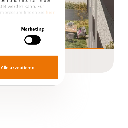
haben und mitunter in den
stet werden kann. Für
 Impressum finden Sie
hier
.
Marketing
 Visualisierung: BUWOG
Alle akzeptieren