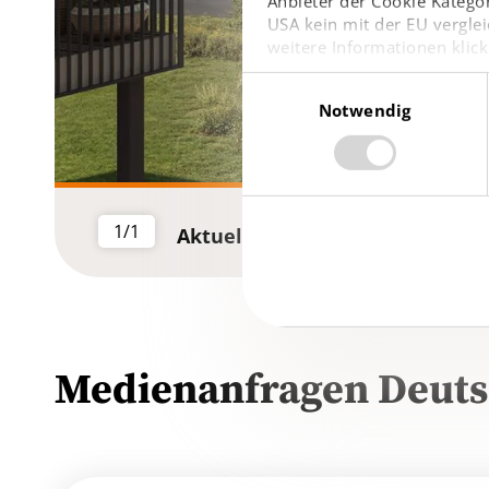
Anbieter der Cookie Kategor
USA kein mit der EU verglei
weitere Informationen klick
Einwilligungsauswahl
Notwendig
1/1
Aktuelles BUWOG-Neubauprojek
Medienanfragen Deuts