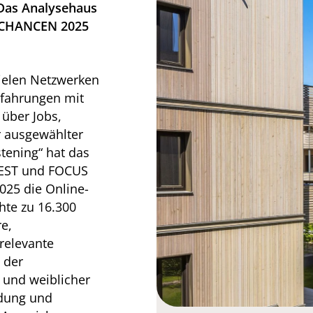
 Das Analysehaus
RECHANCEN 2025
vielen Netzwerken
rfahrungen mit
 über Jobs,
r ausgewählter
stening“ hat das
TEST und FOCUS
25 die Online-
te zu 16.300
e,
relevante
 der
r und weiblicher
ldung und