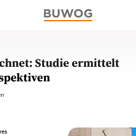
net: Studie ermittelt
spektiven
en
ves